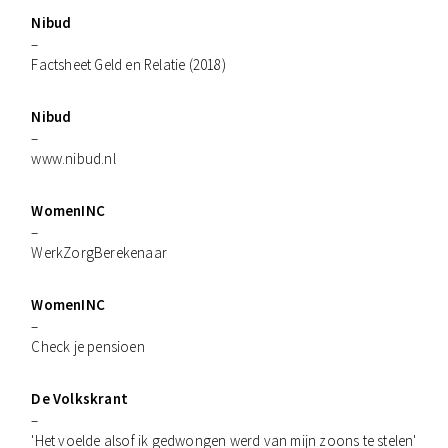
Nibud
–
Factsheet Geld en Relatie (2018)
Nibud
–
www.nibud.nl
WomenINC
–
WerkZorgBerekenaar
WomenINC
–
Check je pensioen
De Volkskrant
–
'Het voelde alsof ik gedwongen werd van mijn zoons te stelen'