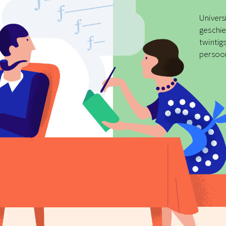
Univers
geschie
twintig
persoon