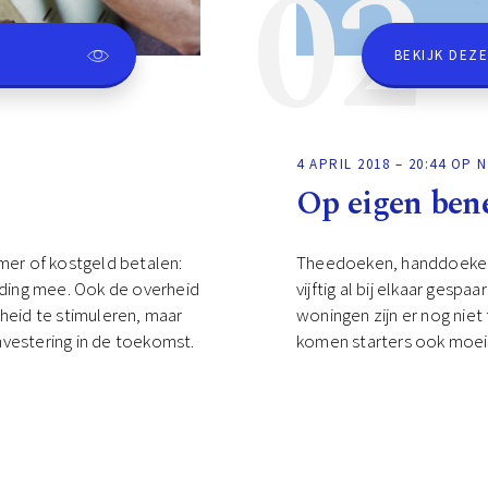
02
BEKIJK DEZE
4 APRIL 2018 – 20:44 OP 
Op eigen ben
er of kostgeld betalen:
Theedoeken, handdoeken 
oeding mee. Ook de overheid
vijftig al bij elkaar gespa
eid te stimuleren, maar
woningen zijn er nog ni
nvestering in de toekomst.
komen starters ook moeili