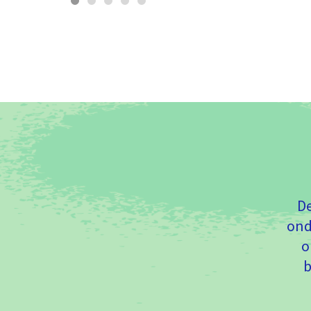
De
ond
o
b