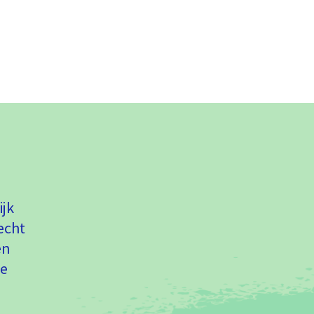
ijk
echt
en
de