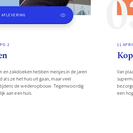
0
 AFLEVERING
NPO 2
11 APRI
en
Kop
en zakdoeken hebben meisjes in de jaren
Van plaa
ard als ze het huis uit gaan, maar veel
superma
et tijdens de wederopbouw. Tegenwoordig
bezorg
jk aan een huis.
een hog