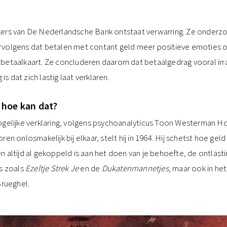
ers van De Nederlandsche Bank ontstaat verwarring. Ze onderzo
volgens dat betalen met contant geld meer positieve emoties o
betaalkaart. Ze concluderen daarom dat betaalgedrag vooral irr
 dat zich lastig laat verklaren.
: hoe kan dat?
ogelijke verklaring, volgens psychoanalyticus Toon Westerman Hol
ren onlosmakelijk bij elkaar, stelt hij in 1964. Hij schetst hoe gel
 altijd al gekoppeld is aan het doen van je behoefte, de ontlast
es zoals
Ezeltje Strek Je
en de
Dukatenmannetjes
, maar ook in het
Brueghel.