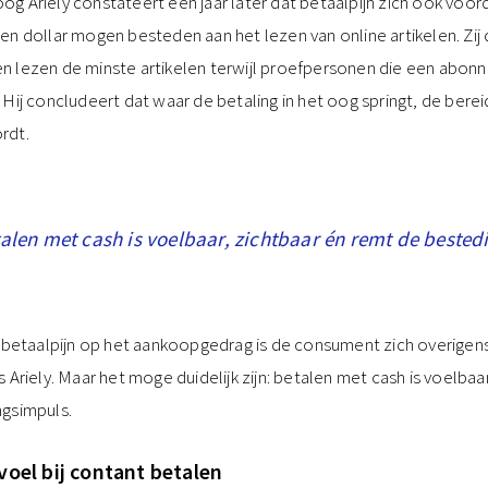
g Ariely constateert een jaar later dat betaalpijn zich ook voor
n dollar mogen besteden aan het lezen van online artikelen. Zij d
n lezen de minste artikelen terwijl proefpersonen die een abo
 Hij concludeert dat waar de betaling in het oog springt, de bere
rdt.
alen met cash is voelbaar, zichtbaar én remt de bested
 betaalpijn op het aankoopgedrag is de consument zich overigens n
 Ariely. Maar het moge duidelijk zijn: betalen met cash is voelbaa
gsimpuls.
oel bij contant betalen