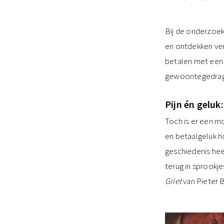
Bij de onderzoek
en ontdekken ver
betalen met een 
gewoontegedrag is
Pijn én geluk
Toch is er een m
en betaalgeluk ho
geschiedenis heen
terug in sprookj
Griet
van Pieter 