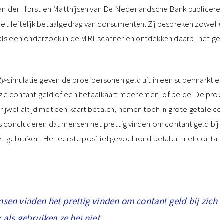
 der Horst en Matthijsen van De Nederlandsche Bank publiceren
het feitelijk betaalgedrag van consumenten. Zij bespreken zowel
 als een onderzoek in de MRI-scanner en ontdekken daarbij het g
ty
-simulatie geven de proefpersonen geld uit in een supermarkt e
 ze contant geld of een betaalkaart meenemen, of beide. De pro
rijwel altijd met een kaart betalen, nemen toch in grote getale 
concluderen dat mensen het prettig vinden om contant geld bij 
et gebruiken. Het eerste positief gevoel rond betalen met contan
sen vinden het prettig vinden om contant geld bij zich
 als gebruiken ze het niet.