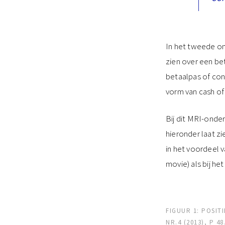
In het tweede on
zien over een bet
betaalpas of con
vorm van cash of
Bij dit MRI-onde
hieronder laat z
in het voordeel v
movie) als bij h
FIGUUR 1: POSIT
NR.4 (2013), P 48