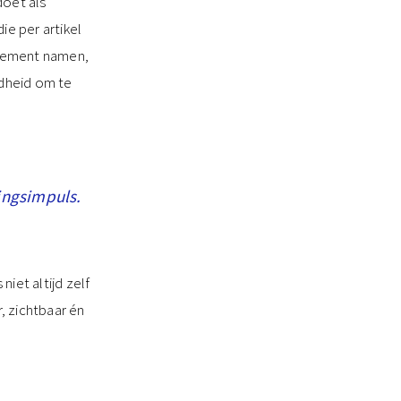
doet als
ie per artikel
nnement namen,
idheid om te
ingsimpuls.
iet altijd zelf
r, zichtbaar én