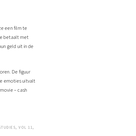
e een film te
ie betaalt met
n geld uit in de
oren. De figuur
e emoties uitvalt
N movie – cash
TUDIES, VOL 11,