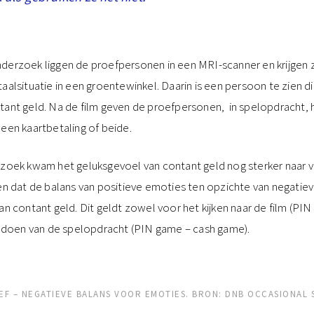
derzoek liggen de proefpersonen in een MRI-scanner en krijgen z
aalsituatie in een groentewinkel. Daarin is een persoon te zien d
tant geld. Na de film geven de proefpersonen, in spelopdracht, hu
 een kaartbetaling of beide.
rzoek kwam het geluksgevoel van contant geld nog sterker naar v
ien dat de balans van positieve emoties ten opzichte van negatiev
an contant geld. Dit geldt zowel voor het kijken naar de film (PI
et doen van de spelopdracht (PIN game – cash game).
IEF – NEGATIEVE BALANS VOOR EMOTIES. BRON: DNB OCCASIONAL S
.