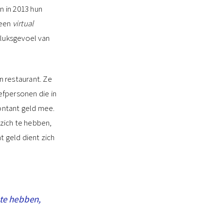
 in 2013 hun
 een
virtual
eluksgevoel van
n restaurant. Ze
efpersonen die in
contant geld mee.
zich te hebben,
t geld dient zich
 te hebben,