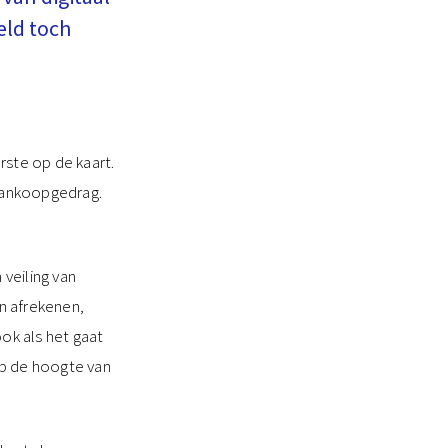
eld toch
rste op de kaart.
 aankoopgedrag.
veiling van
n afrekenen,
ok als het gaat
op de hoogte van