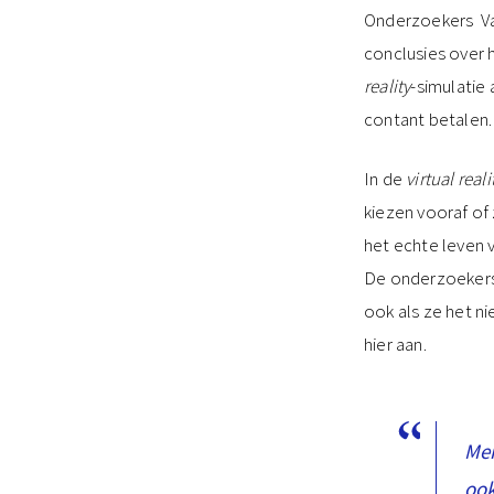
Onderzoekers Van
conclusies over 
reality
-simulatie
contant betalen.
In de
virtual reali
kiezen vooraf of
het echte leven v
De onderzoekers 
ook als ze het ni
hier aan.
Men
ook