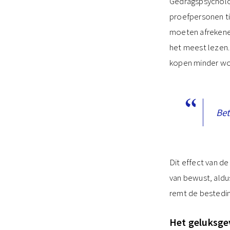
Gedragspsycholoo
proefpersonen tie
moeten afrekene
het meest lezen.
kopen minder wo
Bet
Dit effect van de
van bewust, aldus
remt de bestedin
Het geluksgev