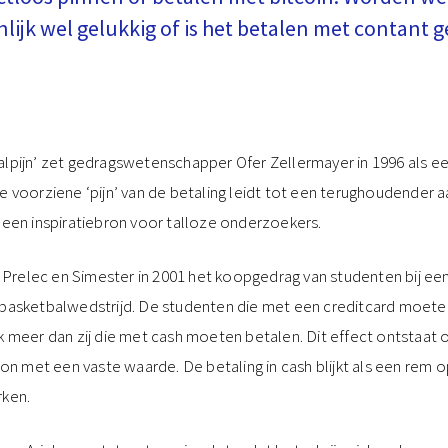
nlijk wel gelukkig of is het betalen met contant g
alpijn’ zet gedragswetenschapper Ofer Zellermayer in 1996 als ee
de voorziene ‘pijn’ van de betaling leidt tot een terughoudender
t een inspiratiebron voor talloze onderzoekers.
relec en Simester in 2001 het koopgedrag van studenten bij een 
 basketbalwedstrijd. De studenten die met een creditcard moete
k meer dan zij die met cash moeten betalen. Dit effect ontstaat o
 met een vaste waarde. De betaling in cash blijkt als een rem 
rken.